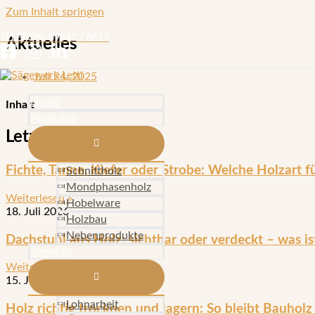
Zum Inhalt springen
TELEFON: 09942 / 8617
Aktuelles
Juli 24, 2025
Home
Inhalt
Produkte
Letzte Beiträge
Fichte, Tanne, Kiefer oder Strobe: Welche Holzart f
Schnittholz
Mondphasenholz
Weiterlesen »
Hobelware
18. Juli 2026
Holzbau
Nebenprodukte
Dachstuhl aus Holz: sichtbar oder verdeckt – was is
Services
Weiterlesen »
15. Juli 2026
Lohnarbeit
Holz richtig trocknen und lagern: So bleibt Bauholz