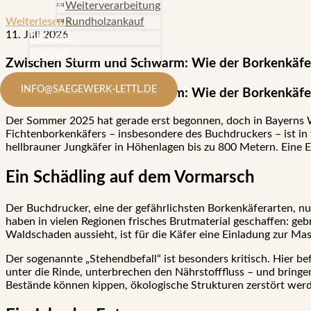
Weiterverarbeitung
Weiterlesen »
Rundholzankauf
11. Juli 2026
Aktuelles
Kontakt
Zwischen Sturm und Schwarm: Wie der Borkenkäfer
INFO@SAEGEWERK-LETTL.DE
Zwischen Sturm und Schwarm: Wie der Borkenkäfer
Der Sommer 2025 hat gerade erst begonnen, doch in Bayerns W
Fichtenborkenkäfers – insbesondere des Buchdruckers – ist in
hellbrauner Jungkäfer in Höhenlagen bis zu 800 Metern. Eine 
Ein Schädling auf dem Vormarsch
Der Buchdrucker, eine der gefährlichsten Borkenkäferarten, nu
haben in vielen Regionen frisches Brutmaterial geschaffen: geb
Waldschaden aussieht, ist für die Käfer eine Einladung zur M
Der sogenannte „Stehendbefall“ ist besonders kritisch. Hier bef
unter die Rinde, unterbrechen den Nährstofffluss – und bring
Bestände können kippen, ökologische Strukturen zerstört wer