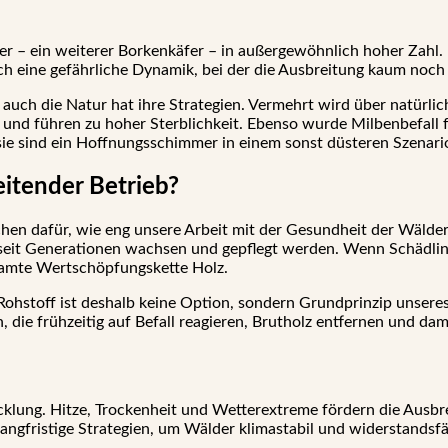
r – ein weiterer Borkenkäfer – in außergewöhnlich hoher Zahl
h eine gefährliche Dynamik, bei der die Ausbreitung kaum noch k
auch die Natur hat ihre Strategien. Vermehrt wird über natürli
 und führen zu hoher Sterblichkeit. Ebenso wurde Milbenbefall fe
sie sind ein Hoffnungsschimmer in einem sonst düsteren Szenari
eitender Betrieb?
eichen dafür, wie eng unsere Arbeit mit der Gesundheit der Wälder
er seit Generationen wachsen und gepflegt werden. Wenn Schädli
gesamte Wertschöpfungskette Holz.
hstoff ist deshalb keine Option, sondern Grundprinzip unseres 
 die frühzeitig auf Befall reagieren, Brutholz entfernen und da
cklung. Hitze, Trockenheit und Wetterextreme fördern die Ausbr
langfristige Strategien, um Wälder klimastabil und widerstands