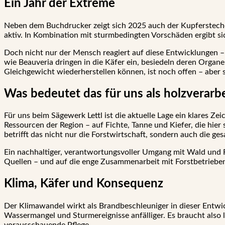
Ein Jahr der Extreme
Neben dem Buchdrucker zeigt sich 2025 auch der Kupfersteche
aktiv. In Kombination mit sturmbedingten Vorschäden ergibt sic
Doch nicht nur der Mensch reagiert auf diese Entwicklungen – 
wie Beauveria dringen in die Käfer ein, besiedeln deren Organe
Gleichgewicht wiederherstellen können, ist noch offen – aber 
Was bedeutet das für uns als holzverarb
Für uns beim Sägewerk Lettl ist die aktuelle Lage ein klares Z
Ressourcen der Region – auf Fichte, Tanne und Kiefer, die hi
betrifft das nicht nur die Forstwirtschaft, sondern auch die 
Ein nachhaltiger, verantwortungsvoller Umgang mit Wald und Ro
Quellen – und auf die enge Zusammenarbeit mit Forstbetrieben,
Klima, Käfer und Konsequenz
Der Klimawandel wirkt als Brandbeschleuniger in dieser Entwi
Wassermangel und Sturmereignisse anfälliger. Es braucht also 