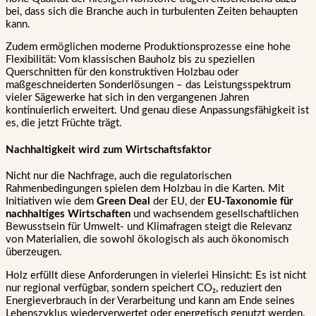
bei, dass sich die Branche auch in turbulenten Zeiten behaupten
kann.
Zudem ermöglichen moderne Produktionsprozesse eine hohe
Flexibilität: Vom klassischen Bauholz bis zu speziellen
Querschnitten für den konstruktiven Holzbau oder
maßgeschneiderten Sonderlösungen – das Leistungsspektrum
vieler Sägewerke hat sich in den vergangenen Jahren
kontinuierlich erweitert. Und genau diese Anpassungsfähigkeit ist
es, die jetzt Früchte trägt.
Nachhaltigkeit wird zum Wirtschaftsfaktor
Nicht nur die Nachfrage, auch die regulatorischen
Rahmenbedingungen spielen dem Holzbau in die Karten. Mit
Initiativen wie dem
Green Deal
der EU, der
EU-Taxonomie für
nachhaltiges Wirtschaften
und wachsendem gesellschaftlichen
Bewusstsein für Umwelt- und Klimafragen steigt die Relevanz
von Materialien, die sowohl ökologisch als auch ökonomisch
überzeugen.
Holz erfüllt diese Anforderungen in vielerlei Hinsicht: Es ist nicht
nur regional verfügbar, sondern speichert CO₂, reduziert den
Energieverbrauch in der Verarbeitung und kann am Ende seines
Lebenszyklus wiederverwertet oder energetisch genutzt werden.