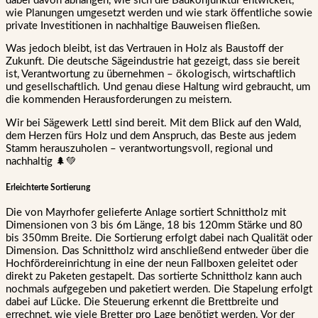
dabei davon abhängen, wie sich die Baukonjunktur entwickelt,
wie Planungen umgesetzt werden und wie stark öffentliche sowie
private Investitionen in nachhaltige Bauweisen fließen.
Was jedoch bleibt, ist das Vertrauen in Holz als Baustoff der
Zukunft. Die deutsche Sägeindustrie hat gezeigt, dass sie bereit
ist, Verantwortung zu übernehmen – ökologisch, wirtschaftlich
und gesellschaftlich. Und genau diese Haltung wird gebraucht, um
die kommenden Herausforderungen zu meistern.
Wir bei Sägewerk Lettl sind bereit. Mit dem Blick auf den Wald,
dem Herzen fürs Holz und dem Anspruch, das Beste aus jedem
Stamm herauszuholen – verantwortungsvoll, regional und
nachhaltig 🌲💚
Erleichterte Sortierung
Die von Mayrhofer gelieferte Anlage sortiert Schnittholz mit
Dimensionen von 3 bis 6m Länge, 18 bis 120mm Stärke und 80
bis 350mm Breite. Die Sortierung erfolgt dabei nach Qualität oder
Dimension. Das Schnittholz wird anschließend entweder über die
Hochfördereinrichtung in eine der neun Fallboxen geleitet oder
direkt zu Paketen gestapelt. Das sortierte Schnittholz kann auch
nochmals aufgegeben und paketiert werden. Die Stapelung erfolgt
dabei auf Lücke. Die Steuerung erkennt die Brettbreite und
errechnet, wie viele Bretter pro Lage benötigt werden. Vor der