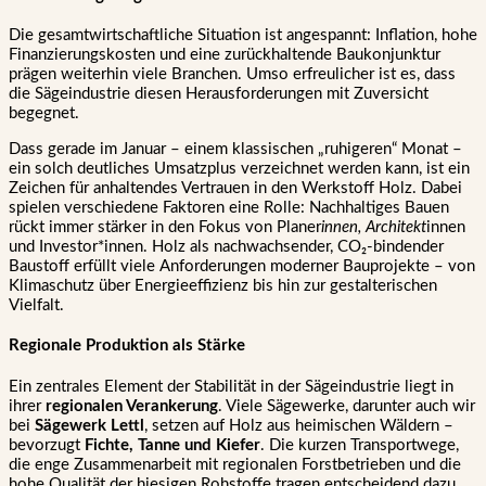
Die gesamtwirtschaftliche Situation ist angespannt: Inflation, hohe
Finanzierungskosten und eine zurückhaltende Baukonjunktur
prägen weiterhin viele Branchen. Umso erfreulicher ist es, dass
die Sägeindustrie diesen Herausforderungen mit Zuversicht
begegnet.
Dass gerade im Januar – einem klassischen „ruhigeren“ Monat –
ein solch deutliches Umsatzplus verzeichnet werden kann, ist ein
Zeichen für anhaltendes Vertrauen in den Werkstoff Holz. Dabei
spielen verschiedene Faktoren eine Rolle: Nachhaltiges Bauen
rückt immer stärker in den Fokus von Planer
innen, Architekt
innen
und Investor*innen. Holz als nachwachsender, CO₂-bindender
Baustoff erfüllt viele Anforderungen moderner Bauprojekte – von
Klimaschutz über Energieeffizienz bis hin zur gestalterischen
Vielfalt.
Regionale Produktion als Stärke
Ein zentrales Element der Stabilität in der Sägeindustrie liegt in
ihrer
regionalen Verankerung
. Viele Sägewerke, darunter auch wir
bei
Sägewerk Lettl
, setzen auf Holz aus heimischen Wäldern –
bevorzugt
Fichte, Tanne und Kiefer
. Die kurzen Transportwege,
die enge Zusammenarbeit mit regionalen Forstbetrieben und die
hohe Qualität der hiesigen Rohstoffe tragen entscheidend dazu