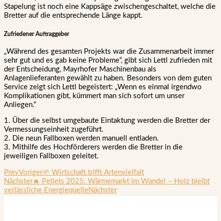
Stapelung ist noch eine Kappsäge zwischengeschaltet, welche die
Bretter auf die entsprechende Länge kappt.
Zufriedener Auftraggeber
„Während des gesamten Projekts war die Zusammenarbeit immer
sehr gut und es gab keine Probleme“, gibt sich Lettl zufrieden mit
der Entscheidung, Mayrhofer Maschinenbau als
Anlagenlieferanten gewählt zu haben. Besonders von dem guten
Service zeigt sich Lettl begeistert: „Wenn es einmal irgendwo
Komplikationen gibt, kümmert man sich sofort um unser
Anliegen.“
1. Über die selbst umgebaute Eintaktung werden die Bretter der
Vermessungseinheit zugeführt.
2. Die neun Fallboxen werden manuell entladen.
3. Mithilfe des Hochförderers werden die Bretter in die
jeweiligen Fallboxen geleitet.
Prev
Voriger
🌱 Wirtschaft trifft Artenvielfalt
Nächster
🔥 Pellets 2025: Wärmemarkt im Wandel – Holz bleibt
verlässliche Energiequelle
Nächster